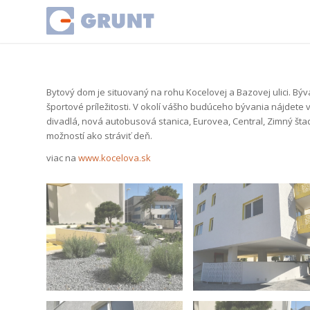
Bytový dom je situovaný na rohu Kocelovej a Bazovej ulici. Býv
športové príležitosti. V okolí vášho budúceho bývania nájdete 
divadlá, nová autobusová stanica, Eurovea, Central, Zimný šta
možností ako stráviť deň.
viac na
www.kocelova.sk