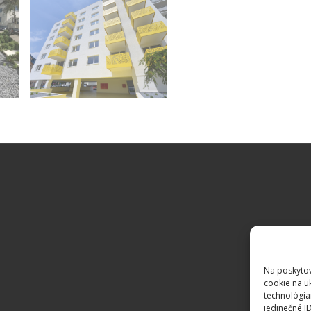
Na poskytov
cookie na u
technológia
jedinečné I