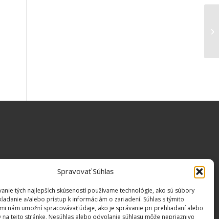
Spravovať Súhlas
anie tých najlepších skúseností používame technológie, ako sú súbory
kladanie a/alebo prístup k informáciám o zariadení. Súhlas s týmito
mi nám umožní spracovávať údaje, ako je správanie pri prehliadaní alebo
D na tejto stránke. Nesúhlas alebo odvolanie súhlasu môže nepriaznivo