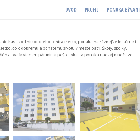
ÚVOD
PROFIL
PONUKA BÝVAN
anie kúsok od historického centra mesta, ponúka najrôznejšie kultúrne i
všetko, čo k dobrému a bohatému životu v meste patrí. Školy, škôlky,
dión a oveľa viac len pár minút pešo. Lokalita ponúka naozaj množstvo